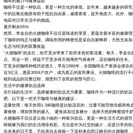
咖啡的魅力与健康益处
咖啡不仅是一种饮品，更是一种文化的体现。近年来，越来越多的研究
中的抗氧化物质有助于抵抗自由基，减缓衰老，提升免疫力。此外，咖
地应对日常生活中的挑战。
展开剩余55%
然而，李金合的火烧咖啡不仅仅是味道的享受，更蕴含着丰富的健康理
了咖啡的纯正与健康。调味所用的蜂蜜也是采自自家蜂群，天然无添加
生态与经济的双重收益
“火烧咖啡”的走红，给芒宽乡带来了前所未有的客流量。每天，李金合
点。而这一切，得益于芒宽乡得天独厚的气候条件，适合咖啡的生长。
芒宽乡的咖啡种植历史悠久，早在1980年，全国咖啡生产座谈会便在
近3亿元，惠及3059户农户，成为真正的富民事业。火烧咖啡的流行
植到成品的完整过程，感受到了农民的智慧与匠心。
生活中的健康饮品选择
在忙碌的生活中，选择健康的饮品尤为重要。咖啡作为一种流行的饮品
肥。以下是一些关于咖啡与健康的建议：
适量饮用：每天饮用1-3杯咖啡是比较适宜的，过量可能导致失眠和焦
康食物，增加营养的摄入。 避免添加过多糖分：选择天然的蜂蜜或牛
火烧咖啡不仅仅是云南小镇的一种新兴饮品，更是一种生活方式的倡导
啡能够为我们的生活增添色彩。无论是作为社交的媒介，还是日常的饮
在未来的日子里，不妨亲自去体验一下这杯来自怒江峡谷的火烧咖啡，