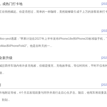
音，成热门打卡地
[202
正在悄然崛起。你是否想过，简单的一杯咖啡，竟然能够吸引成千上万的游客前来打
.
[202
-yeol透露：“苹果计划在2027年上半年发布iPhone18e和iPhone20标准版手机
ProMax和iPhoneFold2”。他是在昨天的一...
全新升级
[202
城岔西停车场内有许多充电桩，但都是慢充，充电效率低，等位时间长，平时不仅有
..
刑
[202
作地附近等候，4个月后发现前妻与同学并肩行走后心生歹念。随后，他驾车将前妻及
划...