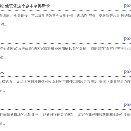
舆论 他该凭这个剧本拿奥斯卡
[202
练馆训练。 相关链接→重回故地詹姆斯今日现身骑士训练馆 与骑士夏联新秀合影 詹姆
...
[202
金砖国家“反美政策”的国家都将被额外加征10%的关税。 特朗普在“真实社交”平台
..
人
[202
带人格魅力。 ♬点上方播放按钮可收听洞见主播佳音朗读音频 图片 美国《职业健康心
..
[202
银行间债券市场的承销业务。 证券时报记者了解到，多家券商已陆续获批非金融企业债
..