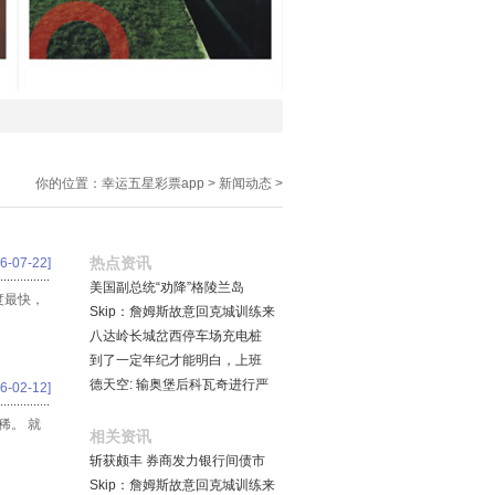
你的位置：
幸运五星彩票app
>
新闻动态
>
热点资讯
6-07-22]
美国副总统“劝降”格陵兰岛
度最快，
Skip：詹姆斯故意回克城训练来
八达岭长城岔西停车场充电桩
到了一定年纪才能明白，上班
德天空: 输奥堡后科瓦奇进行严
6-02-12]
稀。 就
相关资讯
斩获颇丰 券商发力银行间债市
Skip：詹姆斯故意回克城训练来