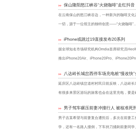
保山隆阳怒江峡谷“火烧咖啡”走红抖
>>
在云南保山的怒江峡谷边，一种新兴的咖啡文化
一切，源于一位馆主的独特创意——“火烧咖啡”..
iPhone或跳过19直接发布20系列
>>
据全球知名市场研究机构Omdia首席研究员HeoMoo
推出iPhone20Air、iPhone20Pro、iPhone20
八达岭长城岔西停车场充电桩“慢改快”
>>
延庆区八达岭镇岔道村村民日前反映，八达岭长
有很多来景区游玩的旅客也会在这里充电，要是碰.
男子驾车碾压前妻冲撞行人 被核准死
>>
男子吉某希望与前妻复合遭拒后，多次在前妻工
学，还有一名路人撞倒，下车持刀捅刺前妻同学、割