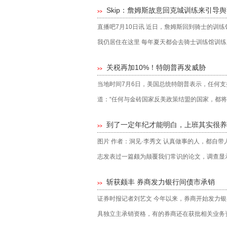
Skip：詹姆斯故意回克城训练来引导
>>
直播吧7月10日讯 近日，詹姆斯回到骑士的训
我仍居住在这里 每年夏天都会去骑士训练馆训练 对
关税再加10%！特朗普再发威胁
>>
当地时间7月6日，美国总统特朗普表示，任何支持
道：“任何与金砖国家反美政策结盟的国家，都将被.
到了一定年纪才能明白，上班其实很养
>>
图片 作者：洞见·李秀文 认真做事的人，都自
志发表过一篇颇为颠覆我们常识的论文，调查显示.
斩获颇丰 券商发力银行间债市承销
>>
证券时报记者刘艺文 今年以来，券商开始发力
具独立主承销资格，有的券商还在获批相关业务资.